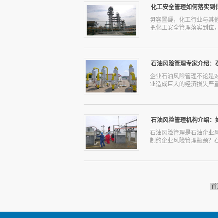
止车辆超速，长时间滞留
和市场反馈得知目前有很
化工安全管理如何落实到
从智能巡检和安全预警方
一些异常现象，这些异常
的数据，从而通过这些数据
失灵，这样有可能会将操
毋容置疑，化工行业与其
充分的了解到操作设备的
把化工安全管理落实到位，
由于设备违规操作造成的
多安全事故发生的原因就
照规程进行操作极有可能
全性，也能够更好的保证
作可能带来的严重后果，
的建设，把责任分配到人
石油风险管理专家介绍：
的安全隐患。综上所述，
这就是队伍具备更强的安
在工业安全技术培训之后员
于化工企业的安全管理人
企业石油风险管理不论是
靠的化工安全管理还需要
业造成巨大的经济损失严重
任落实到具体的人，成立
解，使安全责任落实到每
速落实到位则需要建立在
来讲石油风险管理真的非
安全生产管理档案，严肃
细介绍。第1、价格风险
石油风险管理机构介绍：
以往的剖析案例，分析相
大那么石油的成本就会提
工作，真正做到赏罚分明。
定局。在这个情况下石油
石油风险管理是石油企业
可以缓解中国石油企业对
制约企业风险管理瓶颈？石
非常激烈的状态，据统计
对于油源都在展开积极的
石油企业已然拥有了一定
石油风险管理？下面专业
平都有很大益处。第3、
石油企业的石油风险管理
也是很多亚洲国家的主要
和隐患。然后再结合石油
海上安全很令人担忧，所以
首
安全举措等方面进行隐患
见。二、危险作业区管理
理的管控需要对危险作业
到位，在进行危险作业前