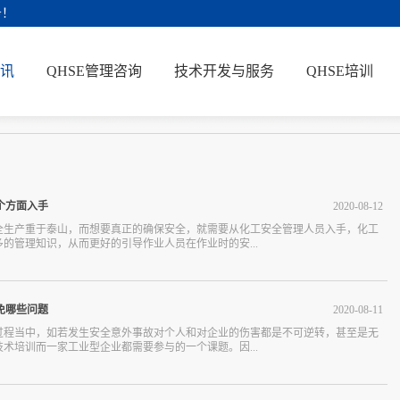
务！
讯
QHSE管理咨询
技术开发与服务
QHSE培训
个方面入手
2020
-
08
-
12
全生产重于泰山，而想要真正的确保安全，就需要从化工安全管理人员入手，化工
的管理知识，从而更好的引导作业人员在作业时的安...
管理可以从哪几个方面入手来做呢？1、从人员监管方面想要真正服务好质量好的化
员监管方面做起，为了更好的监督和管理相关人员，所以化工企业需要制定一套详尽
免哪些问题
2020
-
08
-
11
明确相应的安全管理常识，并建立互相监督的机制，使化工行业的人员工在作业的
身安全也能够更好的监督他人。而人员的监管，除了落实相关的责任制之外，还需
过程当中，如若发生安全意外事故对个人和对企业的伤害都是不可逆转，甚至是无
化工安全管理方面的培训。2、从物资管理入手与化工行业，尤其是对于危险系数特
术培训而一家工业型企业都需要参与的一个课题。因...
论是原料区域还是成品区域，对于车辆设备和重要物资的管理，相对而言都是比较
化工安全管理培训机构建议可以从物资管理方面入手，实现分类管理并植入一些智
情况并定位和记录移动设备的位置，随时便可以调动车辆，通过定位可以更好的防
可以避免以下问题的发生。1、避免设备违规使用的问题根据工业安全技术培训评价