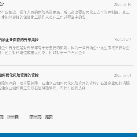
以及越界。总而言之，化工安全管理除了从人员监管和物资管理入手之外，还需要
多工业安全事故也是由于设备违规使用所引起，设备在长时间使用之后可能会出现
位？
2020
-
08
-
10
面入手进行操作，可以设置定位系统来规定巡检区域，路线巡检位置和时长等关键
现象没有原曲相关人员的足够重视，在这种情况下操作设备的时候可能设备会突然
所生成的统计图表，更详尽的对相关人员进行巡检，一旦发现异常，系统便...
作人员卷入到设备当中造成意外事故的发生，而通过工业安全技术培训可以让员工
他行业相比，操作人员的危险系数更高，所以必须要加强化工安全管理制度，真正
工程以及设备操作之前的安全检查，通过安全检查和认真的分析便可以更好的避免
才能够更好的保证化工操作人员在工作过程当中的安...
安全事故。2、避免员工违规操作的问题从工业安全技术培训的市场调查可以得知很
在于员工违规操作，尤其是在操作一些大型且危险系数较高的设备时，员工没有按
会发生很大的安全事故。而参加工业安全技术培训就可以让员工充分认识到违规操
化工行业的产品和设备。那么究竟化工安全管理如何落实到位呢？1、加强安全队伍
通过一些视频案例的讲解让员工能够身临其境，从而能够避免由于违规操作所带来
，层层落实化工行业想要落实化工安全管理责任首先就需要加强安全队伍的建设，
石油企业面临的外部风险
2020
-
08
-
05
供电安全技术培训对于企业领导人员和企业员工来说都具有非常明显的好处，因为
全意识，了解更多安全管理知识，才能够为企业的安全工作作出更大贡献。因此对
工可以了解更多的有关操作常识和设备故障辨别技巧，能够更大程度的避免由...
员来说，除了要自身经常进行培训之外，还需要加强员工方面的培训。另外信誉可
对企业自身还是对外部都有十分重要的影响，因为一旦石油企业发生事故不仅对企
建立健全的各级安全生产责任制度，层层签订安全生产责任书，全方位的把安全责
，还会对环境造成重大污染，所以对于一个石油企业...
专职安全管理机构并配备专职的合格安全管理人员，通过安全生产管理的层层分
一个人。2、建立规章制度和安全档案，劳动监督到位高品质的化工安全管理想要快
严格规章制度和安全档案的前提下，方可进行实施。建立严格的规章制度和健全的
常重要。那么石油企业面临的外部风险都有哪些？正规石油风险管理机构来做下详
安全生产管理和相关纪律，使员工在工作过程当中有章法可依，也可以使员工根据
众所周知石油作为一种不可再生资源，随着石油产量的减少其勘探和开采难度就会增
如何强化风险管理的管控
2020
-
08
-
04
应的原因并及时的总结规律，在劳动的过程当中管理人员你要做好日常的劳动监督
高，在还没有找到可以替代石油的有效能源时，国际石油的价格一路水涨船高已成
总之化工安全管理落实到位需要做各方面的努力，也需要做很多工作，向化工安...
风险管理可以有效的提升石油企业的风险管理意识，服务比较好的石油风险管理还
风险管理的一项重要保障，石油企业如何强化风险管理的管控？石油企业如何消除
国际石油市场的过度依赖。第2、油源竞争风险在国际石油市场油源的竞争一直处于
油企业如何真正实现石油风险管理、可控？如何选择...
全世界每年多达几十亿吨的原油产量却仅有一半流入国际石油市场，所以世界各国
争夺之战。在这种情况下中国石油企业的竞争压力也会随之增加，还好当下的中国
的石油风险管理基础，如果再将高端的石油风险管理引入那么对提升企业效率和水
的风险管理专家对如何强化风险管理的管控做介绍。一、选择适用的分析方法对于
运输风险中国的石油储备很大一部分需要必经马六甲海峡进口而来，而这条交通航道
需要选择适用的分析方法，通过分析查找企业在经营过程中各环节都存在哪些风险
石油运输航道所以其拥堵程度可想而知。另外，石油风险管理专家指出这个海域的
企业生产设备的运行特性从设备的工艺流程到状态和参数，之后再从操作顺序以及
这条海上航道可能随时中断，对于中国石油企业来讲这条运输航线变得很脆...
页
上一页
...
...
下一页
尾页
和不足的查找，真实的石油风险管理为企业设备的安全生产和安全隐患提出整改意
要规范其实石油企业的大部分事故均出现在危险作业区，所以想要强化石油风险管
区实施风险管理以保证石油作业的安全施工。对于作业区的风险管理一定要规范、
质量好信誉好的石油风险管理专家建议，应该组织操作人员深入现场实地了解情况