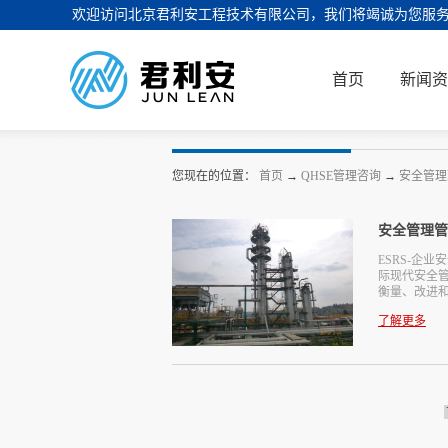
欢迎访问北京君利安工程技术有限公司，我们将竭诚为您服
首页
新闻资
您现在的位置：
首页
→
QHSE管理咨询
→
安全管理
安全管理管
ESRS-企业安全管
际现代安全
衡量、改进和
了解更多
面的体系。
理实践确保
供决策、保费
业。 君利
人力保障、
制、资产完
评审与持续