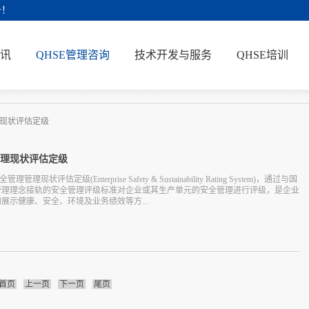
务！
讯
QHSE管理咨询
技术开发与服务
QHSE培训
现状评估定级
理现状评估定级
理管理现状评估定级(Enterprise Safety & Sustainability Rating System)，通过与国
管理理念接轨的安全管理评级标准对企业或其生产单元的安全管理进行评级，是企业
展示健康、安全、环境及业务绩效等方...
评估定级的目的是旨在帮助企业管理风险、推进持续改进，运用体系中描述的最佳管
其业务流程的健康，同时也可以为保险机构对企业投保安全责任保险、工程保险等提
的依据。ESRS可应用于大多数工业领域，尤其适用于能源、石油化工、电力工
安公司的ESRS系统包括如下要素：领导和承诺、规划与计划、风险评估、资源及
合规性管理、项目管理、培训和能力评估、沟通与协商、职责和全员负责、风险控
首页
上一页
下一页
尾页
整性管理、承包商管理和采购、应急准备与响应、事故事件管理、风险预警与监控、
改进等。 通过公司专家队伍组成的评估小组采取逐层级访谈、现场审核等方式，