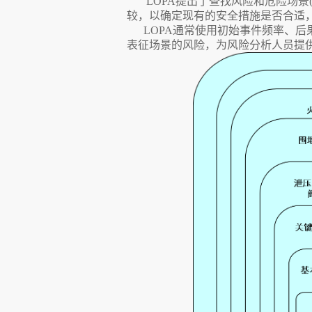
LOPA提出了查找风险和危险场景( h
较，以确定现有的安全措施是否合适
LOPA通常使用初始事件频率、后果
表征场景的风险，为风险分析人员提