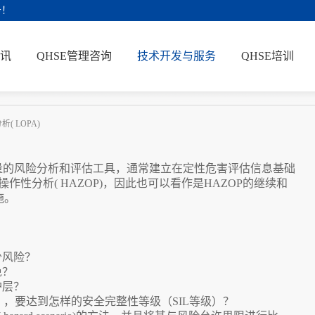
务！
讯
QHSE管理咨询
技术开发与服务
QHSE培训
( LOPA)
量的风险分析和评估工具，通常建立在定性危害评估信息基础
作性分析( HAZOP)，因此也可以看作是HAZOP的继续和
施。
少风险？
免？
护层？
），要达到怎样的安全完整性等级（SIL等级）？