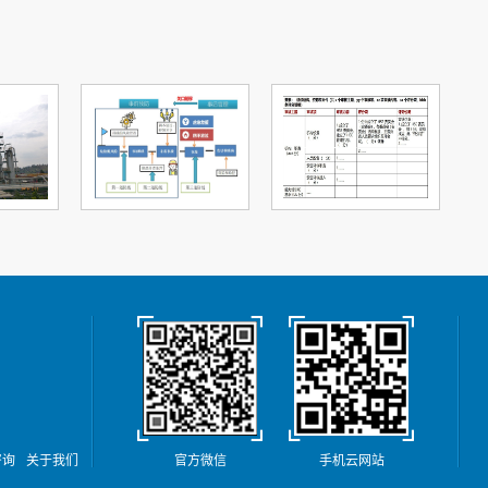
咨询
关于我们
官方微信
手机云网站