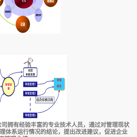
公司拥有经验丰富的专业技术人员，通过对管理现状
理体系运行情况的结论，提出改进建议，促进企业