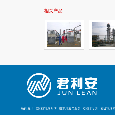
相关产品
新闻资讯
QHSE管理咨询
技术开发与服务
QHSE培训
项目管理